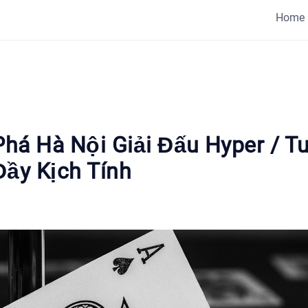
Home
há Hà Nội Giải Đấu Hyper / T
Đầy Kịch Tính