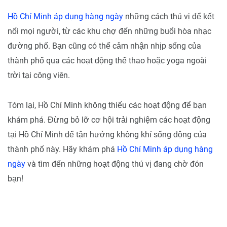
Hồ Chí Minh áp dụng hàng ngày
những cách thú vị để kết
nối mọi người, từ các khu chợ đến những buổi hòa nhạc
đường phố. Bạn cũng có thể cảm nhận nhịp sống của
thành phố qua các hoạt động thể thao hoặc yoga ngoài
trời tại công viên.
Tóm lại, Hồ Chí Minh không thiếu các hoạt động để bạn
khám phá. Đừng bỏ lỡ cơ hội trải nghiệm các hoạt động
tại Hồ Chí Minh để tận hưởng không khí sống động của
thành phố này. Hãy khám phá
Hồ Chí Minh áp dụng hàng
ngày
và tìm đến những hoạt động thú vị đang chờ đón
bạn!