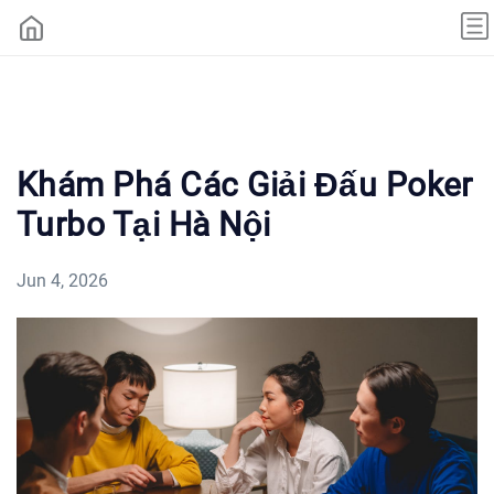
Khám Phá Các Giải Đấu Poker
Turbo Tại Hà Nội
Jun 4, 2026