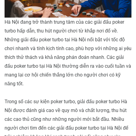
Hà Nội đang trở thành trung tâm của các giải đấu poker
turbo hấp dẫn, thu hút người chơi từ khắp nơi đổ về.
Những giải đấu poker turbo tại Hà Nội nổi bật với tốc độ
chơi nhanh và tính kịch tính cao, phù hợp với những ai yêu
thích thử thách và khả năng phán đoán nhanh. Các giải
đấu poker turbo tại Hà Nội thường diễn ra vào cuối tuần và
mang lại cơ hội chiến thắng lớn cho người chơi có kỹ
năng tốt.
Trong số các sự kiện poker turbo, giải đấu poker turbo Hà
Nội được đánh giá cao về quy mô và chất lượng, thu hút
các cao thủ cũng như những người mới bắt đầu. Nhiều
người chơi tìm đến các giải đấu poker turbo tại Hà Nội để