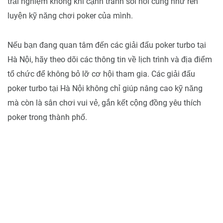
trải nghiệm không khí cạnh tranh sôi nổi cũng như rèn
luyện kỹ năng chơi poker của mình.
Nếu bạn đang quan tâm đến các giải đấu poker turbo tại
Hà Nội, hãy theo dõi các thông tin về lịch trình và địa điểm
tổ chức để không bỏ lỡ cơ hội tham gia. Các giải đấu
poker turbo tại Hà Nội không chỉ giúp nâng cao kỹ năng
mà còn là sân chơi vui vẻ, gắn kết cộng đồng yêu thích
poker trong thành phố.